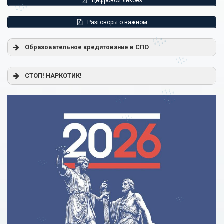
Цифровой ликбез
Разговоры о важном
Образовательное кредитование в СПО
Постановление Правительства РФ от 17.11.2025 г. № 1824
СТОП! НАРКОТИК!
«О государственной поддержке образовательного
кредитования»
Помощь родителям
Распоряжение Правительства РФ от 17.11.2025 г. № 3326-
р
Сделай правильный выбор
Образовательное кредитование: пособие для студентов
СПО
Кредит на образование с господдержкой
Причины для изменения условий по образовательному
кредиту