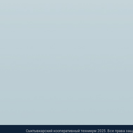
ПОТ
комиссия работает �
КОО
13.0
С 8 по
площа
Сыктывкарский кооперативный техникум 2025. Все права за