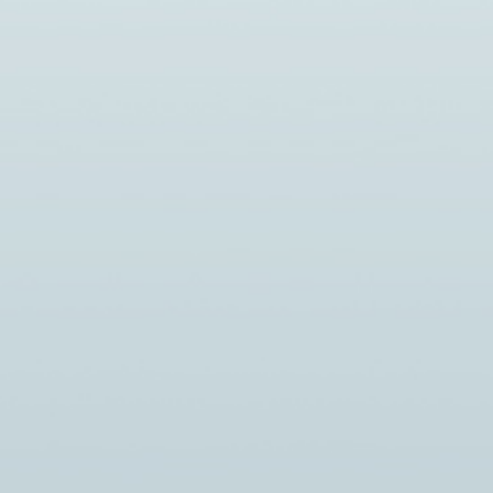
Новости
Ново
Внимание!
СЫК
КОО
14.07.2026
creator
— У
В связи с отключением холодного
МЕЖ
водоснабжения 15.07.2026 приемная