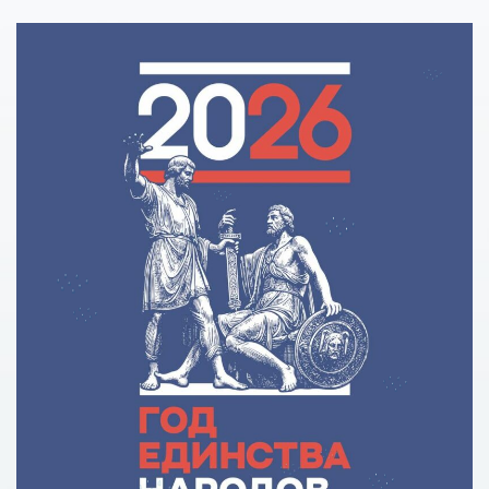
кредитования»
Помощь родителям
Распоряжение Правительства РФ от 17.11.2025 г. № 3326-
р
Сделай правильный выбор
Образовательное кредитование: пособие для студентов
СПО
Кредит на образование с господдержкой
Причины для изменения условий по образовательному
кредиту