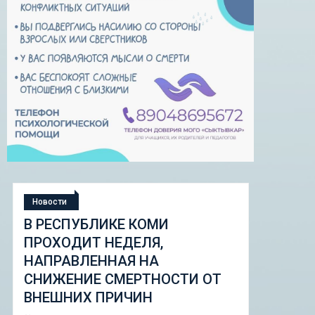
Новости
Новости
В РЕСПУБЛИКЕ КОМИ
СТУД
ПРОХОДИТ НЕДЕЛЯ,
«ШКО
НАПРАВЛЕННАЯ НА
ИЗМЕН
СНИЖЕНИЕ СМЕРТНОСТИ ОТ
НАБОР
ВНЕШНИХ ПРИЧИН
ПИЛО