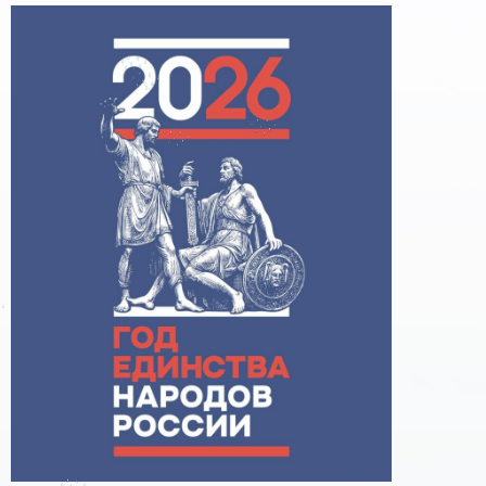
поддержке образовательного кредитования»
Помощь родителям
Распоряжение Правительства РФ от 17.11.2025
г. № 3326-р
Сделай правильный выбор
Образовательное кредитование: пособие для
студентов СПО
Кредит на образование с господдержкой
Причины для изменения условий по
образовательному кредиту