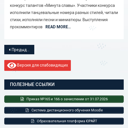
конкурс талантов «Минута славы». Участники конкурса
исполнили танцевальные номера разных стилей, читали
стихи, исполняли песни и миниатюры. Выступления
прокомментиров
READ MORE…
Навигация по записям
Предыдущие записи
Версия для слабовидящих
ПОЛЕЗНЫЕ ССЫЛКИ
Приказ №165 и 166 о зачислении от 31.07.2026
Система дистанционного обучения Moodle
Образовательная платформа ЮРАЙТ