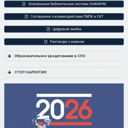
Электронная библиотечная система ЗНАНИУМ
Соглашение о взаимодействии ПМПК и СКТ
Цифровой ликбез
Разговоры о важном
Образовательное кредитование в СПО
Постановление Правительства РФ от 17.11.2025 г. № 1824
СТОП! НАРКОТИК!
«О государственной поддержке образовательного
кредитования»
Помощь родителям
Распоряжение Правительства РФ от 17.11.2025 г. № 3326-
р
Сделай правильный выбор
Образовательное кредитование: пособие для студентов
СПО
Кредит на образование с господдержкой