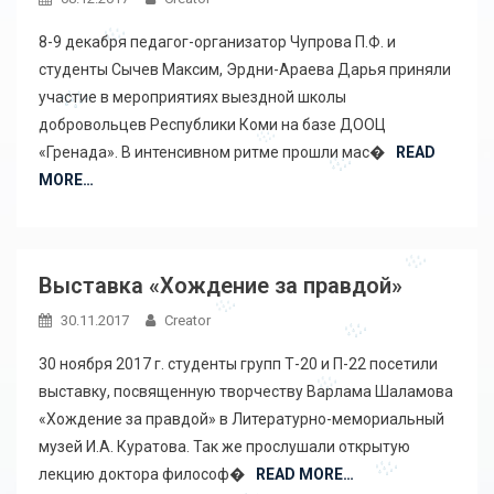
8-9 декабря педагог-организатор Чупрова П.Ф. и
студенты Сычев Максим, Эрдни-Араева Дарья приняли
участие в мероприятиях выездной школы
добровольцев Республики Коми на базе ДООЦ
«Гренада». В интенсивном ритме прошли мас�
READ
MORE…
Выставка «Хождение за правдой»
30.11.2017
Creator
30 ноября 2017 г. студенты групп Т-20 и П-22 посетили
выставку, посвященную творчеству Варлама Шаламова
«Хождение за правдой» в Литературно-мемориальный
музей И.А. Куратова. Так же прослушали открытую
лекцию доктора философ�
READ MORE…