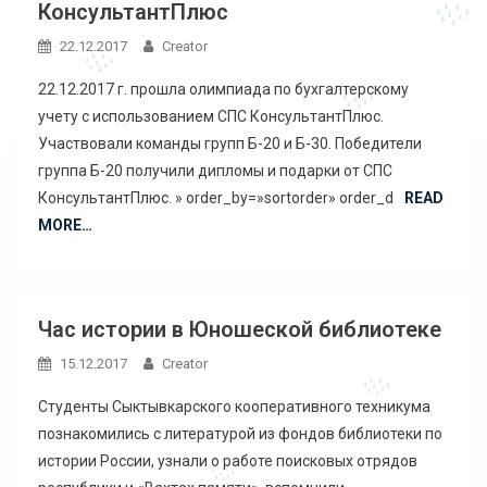
КонсультантПлюс
22.12.2017
Creator
22.12.2017 г. прошла олимпиада по бухгалтерскому
учету с использованием СПС КонсультантПлюс.
Участвовали команды групп Б-20 и Б-30. Победители
группа Б-20 получили дипломы и подарки от СПС
КонсультантПлюс. » order_by=»sortorder» order_d
READ
MORE…
Час истории в Юношеской библиотеке
15.12.2017
Creator
Студенты Сыктывкарского кооперативного техникума
познакомились с литературой из фондов библиотеки по
истории России, узнали о работе поисковых отрядов