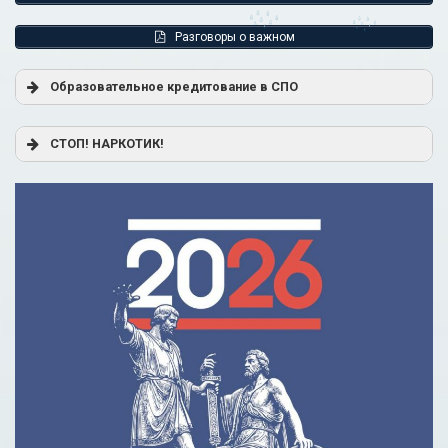
Разговоры о важном
Образовательное кредитование в СПО
Постановление Правительства РФ от 17.11.2025 г. № 1824
СТОП! НАРКОТИК!
«О государственной поддержке образовательного
кредитования»
Помощь родителям
Распоряжение Правительства РФ от 17.11.2025 г. № 3326-
р
Сделай правильный выбор
Образовательное кредитование: пособие для студентов
СПО
Кредит на образование с господдержкой
Причины для изменения условий по образовательному
кредиту