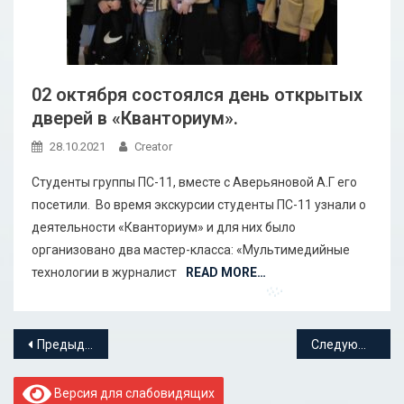
02 октября состоялся день открытых
дверей в «Кванториум».
28.10.2021
Creator
Студенты группы ПС-11, вместе с Аверьяновой А.Г его
посетили. Во время экскурсии студенты ПС-11 узнали о
деятельности «Кванториум» и для них было
организовано два мастер-класса: «Мультимедийные
технологии в журналист
READ MORE…
Навигация по записям
Предыдущие записи
Следующие записи
Версия для слабовидящих