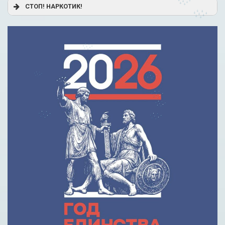
Постановление Правительства РФ от 17.11.2025 г. № 1824
СТОП! НАРКОТИК!
«О государственной поддержке образовательного
кредитования»
Помощь родителям
Распоряжение Правительства РФ от 17.11.2025 г. № 3326-
р
Сделай правильный выбор
Образовательное кредитование: пособие для студентов
СПО
Кредит на образование с господдержкой
Причины для изменения условий по образовательному
кредиту