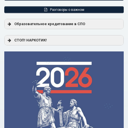
Разговоры о важном
Образовательное кредитование в СПО
Постановление Правительства РФ от 17.11.2025 г. № 1824
СТОП! НАРКОТИК!
«О государственной поддержке образовательного
кредитования»
Помощь родителям
Распоряжение Правительства РФ от 17.11.2025 г. № 3326-
р
Сделай правильный выбор
Образовательное кредитование: пособие для студентов
СПО
Кредит на образование с господдержкой
Причины для изменения условий по образовательному
кредиту