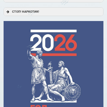
Постановление Правительства РФ от 17.11.2025 г. № 1824
СТОП! НАРКОТИК!
«О государственной поддержке образовательного
кредитования»
Помощь родителям
Распоряжение Правительства РФ от 17.11.2025 г. № 3326-
р
Сделай правильный выбор
Образовательное кредитование: пособие для студентов
СПО
Кредит на образование с господдержкой
Причины для изменения условий по образовательному
кредиту