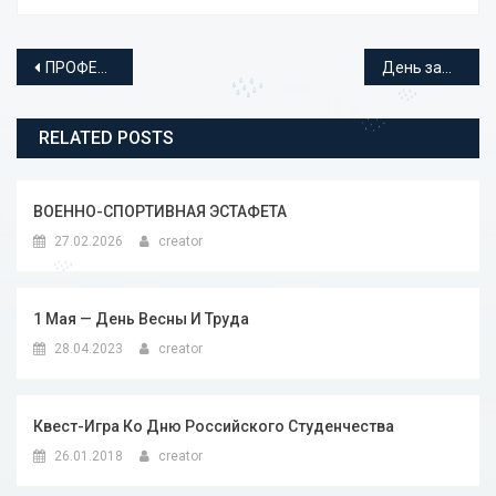
Навигация по записям
ПРОФЕССИОНАЛЫ-2025
День защитника Отечества
RELATED POSTS
ВОЕННО-СПОРТИВНАЯ ЭСТАФЕТА
27.02.2026
creator
1 Мая — День Весны И Труда
28.04.2023
creator
Квест-Игра Ко Дню Российского Студенчества
26.01.2018
creator