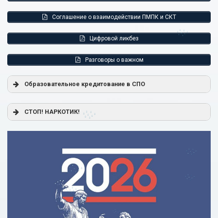
Соглашение о взаимодействии ПМПК и СКТ
Цифровой ликбез
Разговоры о важном
Образовательное кредитование в СПО
Постановление Правительства РФ от 17.11.2025 г. № 1824
СТОП! НАРКОТИК!
«О государственной поддержке образовательного
кредитования»
Помощь родителям
Распоряжение Правительства РФ от 17.11.2025 г. № 3326-
р
Сделай правильный выбор
Образовательное кредитование: пособие для студентов
СПО
Кредит на образование с господдержкой