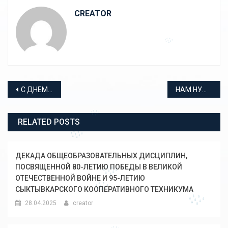
CREATOR
Навигация по записям
С ДНЕМ ПОБЕДЫ!
НАМ НУЖНА ОДНА ПОБЕДА!
RELATED POSTS
ДЕКАДА ОБЩЕОБРАЗОВАТЕЛЬНЫХ ДИСЦИПЛИН,
ПОСВЯЩЕННОЙ 80-ЛЕТИЮ ПОБЕДЫ В ВЕЛИКОЙ
ОТЕЧЕСТВЕННОЙ ВОЙНЕ И 95-ЛЕТИЮ
СЫКТЫВКАРСКОГО КООПЕРАТИВНОГО ТЕХНИКУМА
28.04.2025
creator