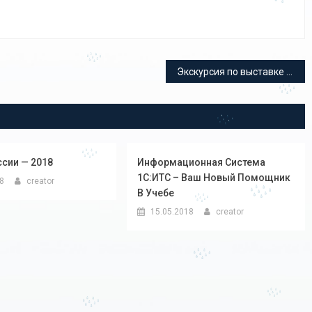
Экскурсия по выставке «Городецкие. Трагедия одной семьи» в Национальном музее Республики Коми
сии — 2018
Информационная Система
1С:ИТС – Ваш Новый Помощник
18
creator
В Учебе
15.05.2018
creator