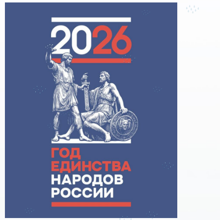
поддержке образовательного кредитования»
Помощь родителям
Распоряжение Правительства РФ от 17.11.2025
г. № 3326-р
Сделай правильный выбор
Образовательное кредитование: пособие для
студентов СПО
Кредит на образование с господдержкой
Причины для изменения условий по
образовательному кредиту