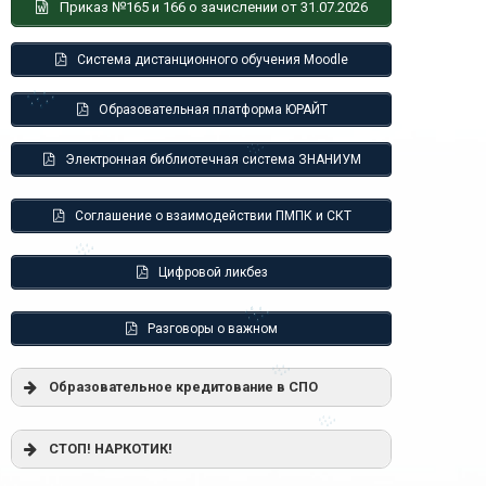
Приказ №165 и 166 о зачислении от 31.07.2026
Система дистанционного обучения Moodle
Образовательная платформа ЮРАЙТ
Электронная библиотечная система ЗНАНИУМ
Соглашение о взаимодействии ПМПК и СКТ
Цифровой ликбез
Разговоры о важном
Образовательное кредитование в СПО
Постановление Правительства РФ от
СТОП! НАРКОТИК!
17.11.2025 г. № 1824 «О государственной