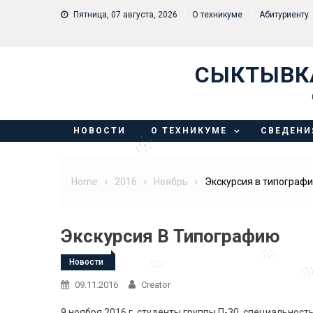
Skip to content
Пятница, 07 августа, 2026
О техникуме
Абитуриенту
СЫКТЫВК
НОВОСТИ
О ТЕХНИКУМЕ
СВЕДЕНИ
Home
2016
Ноябрь
Экскурсия в типограф
Экскурсия В Типографию
Новости
09.11.2016
Creator
9 ноября 2016 г. студенты группы П-30, специальнос