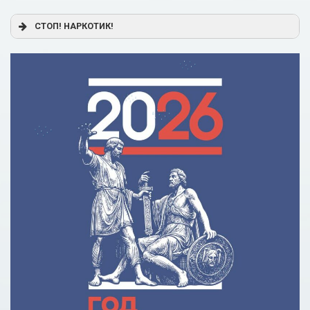
Постановление Правительства РФ от 17.11.2025 г. № 1824
СТОП! НАРКОТИК!
«О государственной поддержке образовательного
кредитования»
Помощь родителям
Распоряжение Правительства РФ от 17.11.2025 г. № 3326-
р
Сделай правильный выбор
Образовательное кредитование: пособие для студентов
СПО
Кредит на образование с господдержкой
Причины для изменения условий по образовательному
кредиту