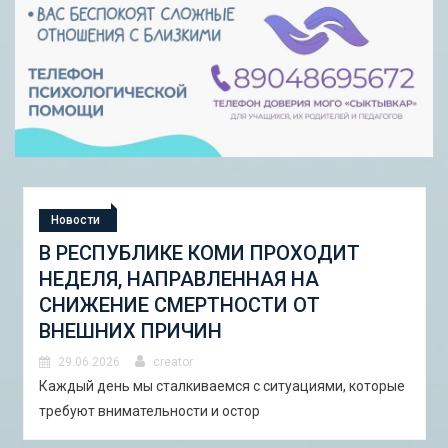
ти
Новости
СПУБЛИКЕ КОМИ ПРОХОДИТ
СТУДЕН
ЛЯ, НАПРАВЛЕННАЯ НА
«ШКОЛА
ЕНИЕ СМЕРТНОСТИ ОТ
ГОРОДС
НИХ ПРИЧИН
И ПИЛО
АСТРАХ
.2026
creator
день мы сталкиваемся с ситуациями, которые
29.06.2026
 внимательности и остор
В Астрахани
студенческ