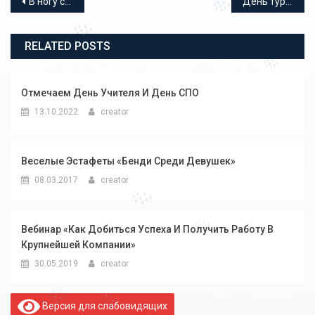
Навигация по записям
В ногу со временем!
День туриста
RELATED POSTS
Отмечаем День Учителя И День СПО
13.10.2022
creator
Веселые Эстафеты «Бенди Среди Девушек»
08.03.2017
creator
Вебинар «Как Добиться Успеха И Получить Работу В
Крупнейшей Компании»
30.05.2019
creator
Версия для слабовидящих