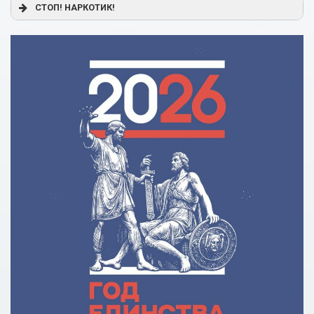
Постановление Правительства РФ от 17.11.2025 г. № 1824
СТОП! НАРКОТИК!
«О государственной поддержке образовательного
кредитования»
Помощь родителям
Распоряжение Правительства РФ от 17.11.2025 г. № 3326-
р
Сделай правильный выбор
Образовательное кредитование: пособие для студентов
СПО
Кредит на образование с господдержкой
Причины для изменения условий по образовательному
кредиту