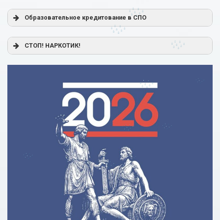
Образовательное кредитование в СПО
Постановление Правительства РФ от 17.11.2025 г. № 1824
СТОП! НАРКОТИК!
«О государственной поддержке образовательного
кредитования»
Помощь родителям
Распоряжение Правительства РФ от 17.11.2025 г. № 3326-
р
Сделай правильный выбор
Образовательное кредитование: пособие для студентов
СПО
Кредит на образование с господдержкой
Причины для изменения условий по образовательному
кредиту