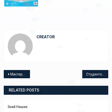
CREATOR
Навигация по записям
Мастера добровольчества
Студентов ознакомили с работой спасателей
RELATED POSTS
Знай Наших