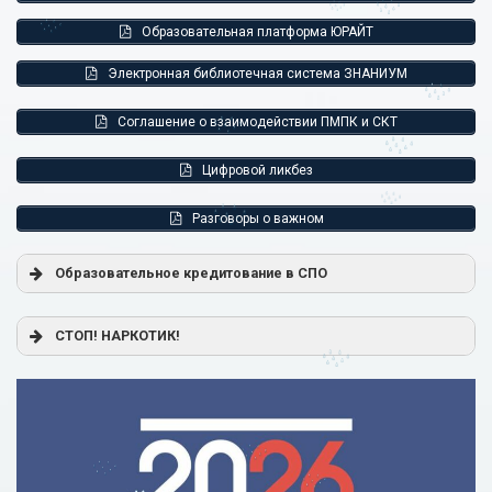
Образовательная платформа ЮРАЙТ
Электронная библиотечная система ЗНАНИУМ
Соглашение о взаимодействии ПМПК и СКТ
Цифровой ликбез
Разговоры о важном
Образовательное кредитование в СПО
Постановление Правительства РФ от 17.11.2025 г. № 1824
СТОП! НАРКОТИК!
«О государственной поддержке образовательного
кредитования»
Помощь родителям
Распоряжение Правительства РФ от 17.11.2025 г. № 3326-
р
Сделай правильный выбор
Образовательное кредитование: пособие для студентов
СПО