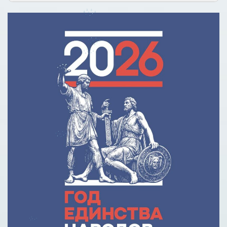
кредитования»
Помощь родителям
Распоряжение Правительства РФ от 17.11.2025 г. № 3326-
р
Сделай правильный выбор
Образовательное кредитование: пособие для студентов
СПО
Кредит на образование с господдержкой
Причины для изменения условий по образовательному
кредиту