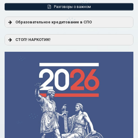
Разговоры о важном
Образовательное кредитование в СПО
Постановление Правительства РФ от 17.11.2025 г. № 1824
СТОП! НАРКОТИК!
«О государственной поддержке образовательного
кредитования»
Помощь родителям
Распоряжение Правительства РФ от 17.11.2025 г. № 3326-
р
Сделай правильный выбор
Образовательное кредитование: пособие для студентов
СПО
Кредит на образование с господдержкой
Причины для изменения условий по образовательному
кредиту