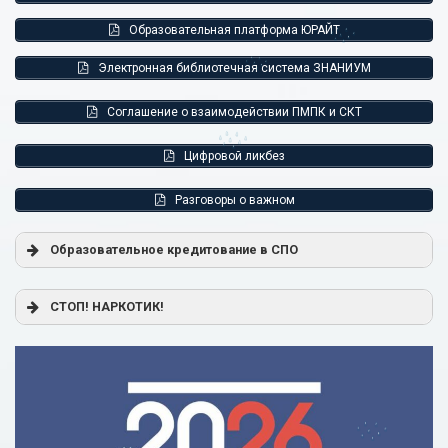
Образовательная платформа ЮРАЙТ
Электронная библиотечная система ЗНАНИУМ
Соглашение о взаимодействии ПМПК и СКТ
Цифровой ликбез
Разговоры о важном
Образовательное кредитование в СПО
Постановление Правительства РФ от 17.11.2025 г. № 1824
СТОП! НАРКОТИК!
«О государственной поддержке образовательного
кредитования»
Помощь родителям
Распоряжение Правительства РФ от 17.11.2025 г. № 3326-
р
Сделай правильный выбор
Образовательное кредитование: пособие для студентов
СПО