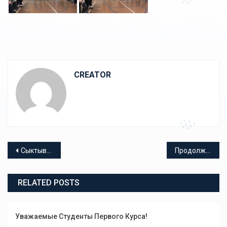
CREATOR
Навигация по записям
Сыктывкарский кооперативный техникум отметил 90-летний юбилей
Продолжается набор на заочную форму обучения
RELATED POSTS
Уважаемые Студенты Первого Курса!