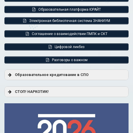
Образовательная платформа ЮРАЙТ
Электронная библиотечная система ЗНАНИУМ
Соглашение о взаимодействии ПМПК и СКТ
Цифровой ликбез
Разговоры о важном
Образовательное кредитование в СПО
Постановление Правительства РФ от 17.11.2025 г. № 1824
СТОП! НАРКОТИК!
«О государственной поддержке образовательного
кредитования»
Помощь родителям
Распоряжение Правительства РФ от 17.11.2025 г. № 3326-
р
Сделай правильный выбор
Образовательное кредитование: пособие для студентов
СПО