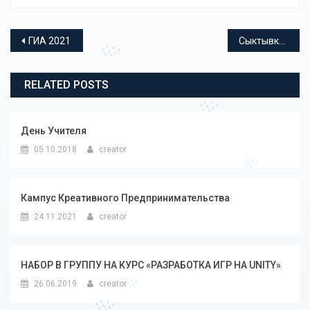
Навигация по записям
ГИА 2021
Сыктывкарский Кооперативный Техникум продолжает прием заявлений выпускников 9 и 11 классов на очное и заочное обучение
RELATED POSTS
День Учителя
05.10.2018
creator
Кампус Креативного Предпринимательства
24.11.2021
creator
НАБОР В ГРУППУ НА КУРС «РАЗРАБОТКА ИГР НА UNITY»
26.06.2019
creator