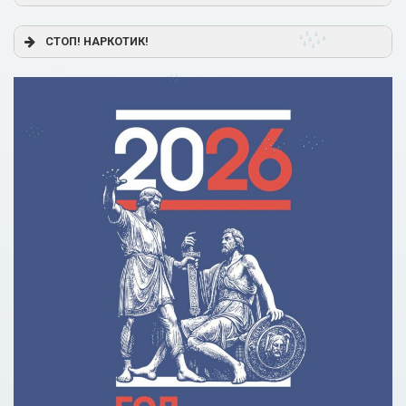
Постановление Правительства РФ от 17.11.2025 г. № 1824
СТОП! НАРКОТИК!
«О государственной поддержке образовательного
кредитования»
Помощь родителям
Распоряжение Правительства РФ от 17.11.2025 г. № 3326-
р
Сделай правильный выбор
Образовательное кредитование: пособие для студентов
СПО
Кредит на образование с господдержкой
Причины для изменения условий по образовательному
кредиту