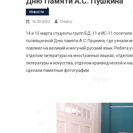
Дню Памяти А.С. Пушкина
Новости
16.03.2022
Creator
14 и 15 марта студенты групп БД-11 и ИС-11 посетил
посвященной Дню памяти А.С. Пушкина, где узнали ин
повлиял на великий и могучий русский язык. Ребята 
отделом литературы на иностранных языках, отделом
литературы и искусства, отделом краеведческой и н
сделали памятные фотографии.