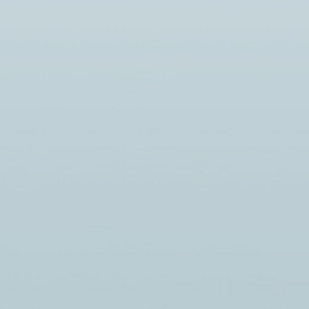
ОДНОГО ФОРУМА
СНИЖЕНИЕ СМЕРТНО
ЛЬСКОЙ
ВНЕШНИХ ПРИЧИН
ИИ
29.06.2026
creator
Каждый день мы сталкиваемся 
creator
ситуациями, которые требуют
26 года в Казани на
внимательности и остор
азань Экспо» прошёл М