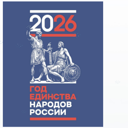
поддержке образовательного кредитования»
Помощь родителям
Распоряжение Правительства РФ от 17.11.2025
г. № 3326-р
Сделай правильный выбор
Образовательное кредитование: пособие для
студентов СПО
Кредит на образование с господдержкой
Причины для изменения условий по
образовательному кредиту