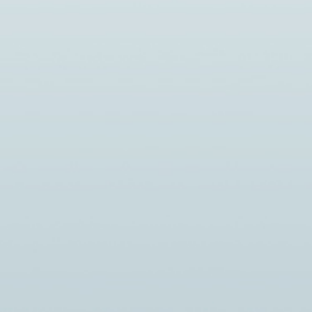
Новости
Новости
Внимание!
СЫКТЫ
КООПЕ
14.07.2026
creator
— УЧА
В связи с отключением холодного
МЕЖДУ
водоснабжения 15.07.2026 приемная
ПОТРЕ
комиссия работает �