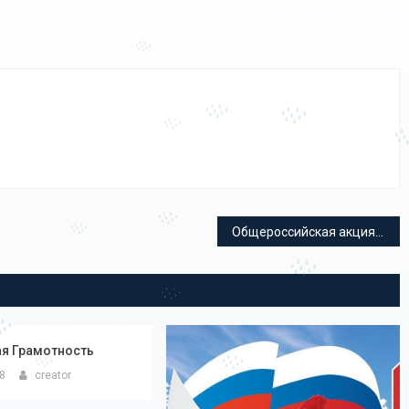
Общероссийская акция «Сообщи, где торгуют смертью»
я Грамотность
18
creator