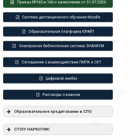
Приказ №165 и 166 о зачислении от 31.07.2026
Система дистанционного обучения Moodle
Образовательная платформа ЮРАЙТ
Электронная библиотечная система ЗНАНИУМ
Соглашение о взаимодействии ПМПК и СКТ
Цифровой ликбез
Разговоры о важном
Образовательное кредитование в СПО
Постановление Правительства РФ от
СТОП! НАРКОТИК!
17.11.2025 г. № 1824 «О государственной