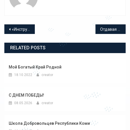
Навигация по записям
«Инструктор-проводник в туризме»
Отдавая дань памяти
RELATED POSTS
Мой Богатый Край Родной
18.10.2022
creator
С ДНЕМ ПОБЕДЫ!
08.05.2026
creator
Школа Добровольцев Республики Коми