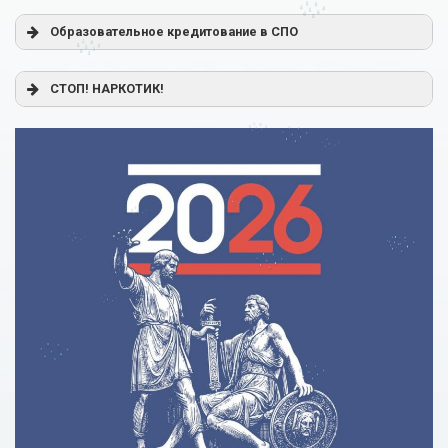
Образовательное кредитование в СПО
Постановление Правительства РФ от 17.11.2025 г. № 1824
СТОП! НАРКОТИК!
«О государственной поддержке образовательного
кредитования»
Помощь родителям
Распоряжение Правительства РФ от 17.11.2025 г. № 3326-
р
Сделай правильный выбор
Образовательное кредитование: пособие для студентов
СПО
Кредит на образование с господдержкой
Причины для изменения условий по образовательному
кредиту