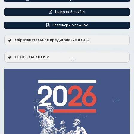
Цифровой ликбез
Разговоры о важном
Образовательное кредитование в СПО
Постановление Правительства РФ от 17.11.2025 г. № 1824
СТОП! НАРКОТИК!
«О государственной поддержке образовательного
кредитования»
Помощь родителям
Распоряжение Правительства РФ от 17.11.2025 г. № 3326-
р
Сделай правильный выбор
Образовательное кредитование: пособие для студентов
СПО
Кредит на образование с господдержкой
Причины для изменения условий по образовательному
кредиту