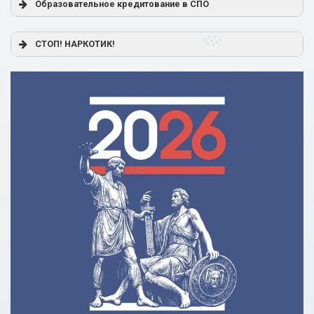
Образовательное кредитование в СПО
Постановление Правительства РФ от 17.11.2025 г. № 1824
СТОП! НАРКОТИК!
«О государственной поддержке образовательного
кредитования»
Помощь родителям
Распоряжение Правительства РФ от 17.11.2025 г. № 3326-
р
Сделай правильный выбор
Образовательное кредитование: пособие для студентов
СПО
Кредит на образование с господдержкой
Причины для изменения условий по образовательному
кредиту