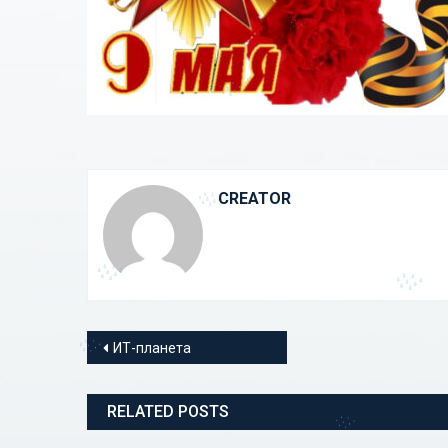
CREATOR
Навигация по записям
ИТ-планета
RELATED POSTS