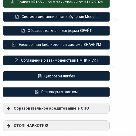
Приказ №165 и 166 о зачислении от 31.07.2026
Система дистанционного обучения Moodle
Образовательная платформа ЮРАЙТ
Электронная библиотечная система ЗНАНИУМ
Соглашение о взаимодействии ПМПК и СКТ
Цифровой ликбез
Разговоры о важном
Образовательное кредитование в СПО
Постановление Правительства РФ от
СТОП! НАРКОТИК!
17.11.2025 г. № 1824 «О государственной