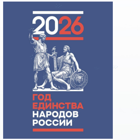
поддержке образовательного кредитования»
Помощь родителям
Распоряжение Правительства РФ от 17.11.2025
г. № 3326-р
Сделай правильный выбор
Образовательное кредитование: пособие для
студентов СПО
Кредит на образование с господдержкой
Причины для изменения условий по
образовательному кредиту