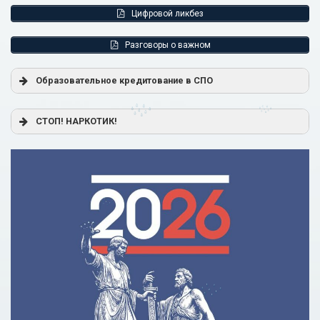
Цифровой ликбез
Разговоры о важном
Образовательное кредитование в СПО
Постановление Правительства РФ от 17.11.2025 г. № 1824
СТОП! НАРКОТИК!
«О государственной поддержке образовательного
кредитования»
Помощь родителям
Распоряжение Правительства РФ от 17.11.2025 г. № 3326-
р
Сделай правильный выбор
Образовательное кредитование: пособие для студентов
СПО
Кредит на образование с господдержкой
Причины для изменения условий по образовательному
кредиту