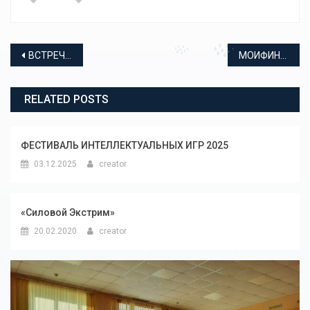
Навигация по записям
ВСТРЕЧА ИНСПЕКТОРА ПО ПРОПАГАНДЕ БДД ОТДЕЛА ГОСАВТОИНСПЕКЦИИ УМВД РОССИИ ПО Г. СЫКТЫВКАРУ
МОИФИНАНСЫ
RELATED POSTS
ФЕСТИВАЛЬ ИНТЕЛЛЕКТУАЛЬНЫХ ИГР 2025
03.12.2025
creator
«Силовой Экстрим»
20.02.2020
creator