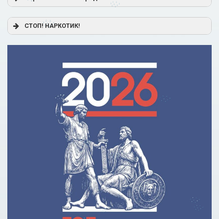
Постановление Правительства РФ от 17.11.2025 г. № 1824
СТОП! НАРКОТИК!
«О государственной поддержке образовательного
кредитования»
Помощь родителям
Распоряжение Правительства РФ от 17.11.2025 г. № 3326-
р
Сделай правильный выбор
Образовательное кредитование: пособие для студентов
СПО
Кредит на образование с господдержкой
Причины для изменения условий по образовательному
кредиту