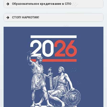
Образовательное кредитование в СПО
Постановление Правительства РФ от 17.11.2025 г. № 1824
СТОП! НАРКОТИК!
«О государственной поддержке образовательного
кредитования»
Помощь родителям
Распоряжение Правительства РФ от 17.11.2025 г. № 3326-
р
Сделай правильный выбор
Образовательное кредитование: пособие для студентов
СПО
Кредит на образование с господдержкой
Причины для изменения условий по образовательному
кредиту