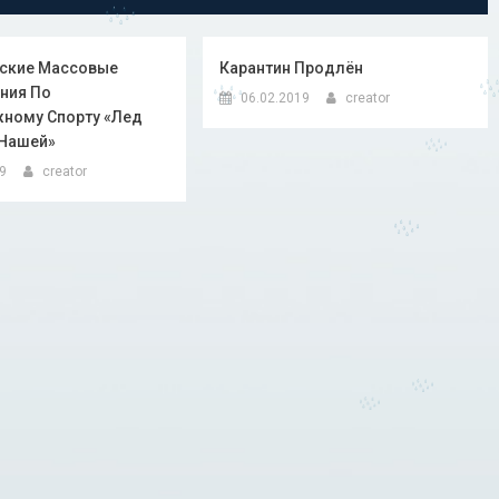
ские Массовые
Карантин Продлён
ния По
06.02.2019
creator
ному Спорту «Лед
Нашей»
19
creator