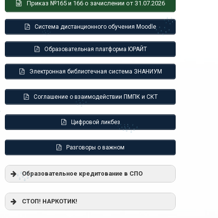
Приказ №165 и 166 о зачислении от 31.07.2026
Система дистанционного обучения Moodle
Образовательная платформа ЮРАЙТ
Электронная библиотечная система ЗНАНИУМ
Соглашение о взаимодействии ПМПК и СКТ
Цифровой ликбез
Разговоры о важном
Образовательное кредитование в СПО
Постановление Правительства РФ от
СТОП! НАРКОТИК!
17.11.2025 г. № 1824 «О государственной