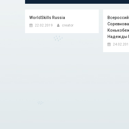
WorldSkills Russia
Всероссий
Соревнова
22.02.2019
creator
Конькобеж
Надежды 
24.02.20