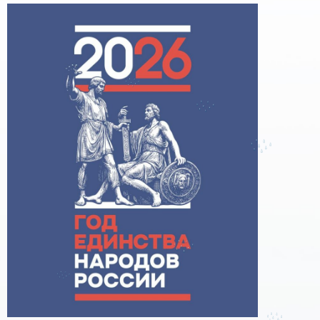
поддержке образовательного кредитования»
Помощь родителям
Распоряжение Правительства РФ от 17.11.2025
г. № 3326-р
Сделай правильный выбор
Образовательное кредитование: пособие для
студентов СПО
Кредит на образование с господдержкой
Причины для изменения условий по
образовательному кредиту