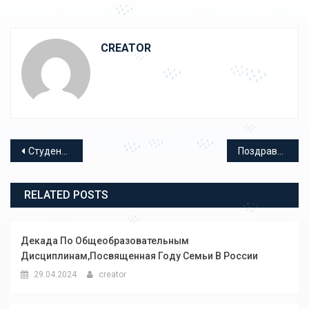
CREATOR
Навигация по записям
Студенты на Дне Арктики
Поздравление с Международным женским днем!
RELATED POSTS
Декада По Общеобразовательным
Дисциплинам,посвященная Году Семьи В России
29.04.2024
creator