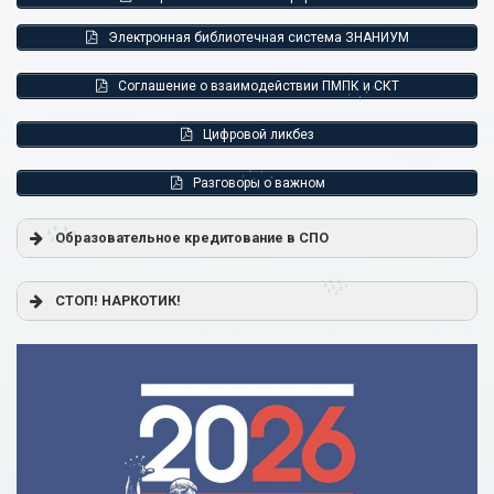
Электронная библиотечная система ЗНАНИУМ
Соглашение о взаимодействии ПМПК и СКТ
Цифровой ликбез
Разговоры о важном
Образовательное кредитование в СПО
Постановление Правительства РФ от 17.11.2025 г. № 1824
СТОП! НАРКОТИК!
«О государственной поддержке образовательного
кредитования»
Помощь родителям
Распоряжение Правительства РФ от 17.11.2025 г. № 3326-
р
Сделай правильный выбор
Образовательное кредитование: пособие для студентов
СПО