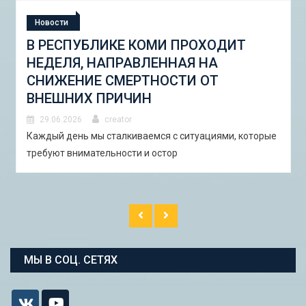
Новости
Н
В РЕСПУБЛИКЕ КОМИ ПРОХОДИТ
С
НЕДЕЛЯ, НАПРАВЛЕННАЯ НА
«
СНИЖЕНИЕ СМЕРТНОСТИ ОТ
Г
ВНЕШНИХ ПРИЧИН
И
А
29.06.2026
creator
Каждый день мы сталкиваемся с ситуациями, которые
требуют внимательности и остор
В А
ст
МЫ В СОЦ. СЕТЯХ