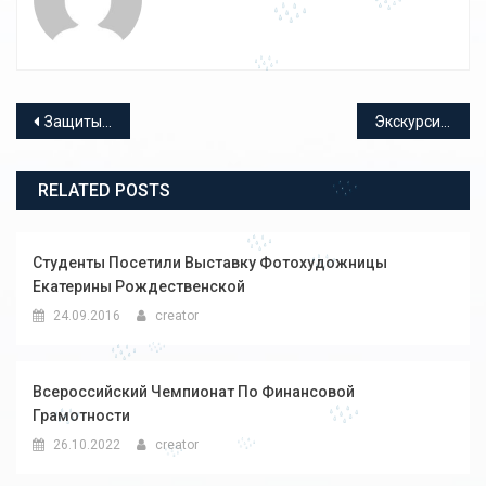
Навигация по записям
Защиты выпускных квалификационных работ
Экскурсия для слушателей курсов
RELATED POSTS
Студенты Посетили Выставку Фотохудожницы
Екатерины Рождественской
24.09.2016
creator
Всероссийский Чемпионат По Финансовой
Грамотности
26.10.2022
creator