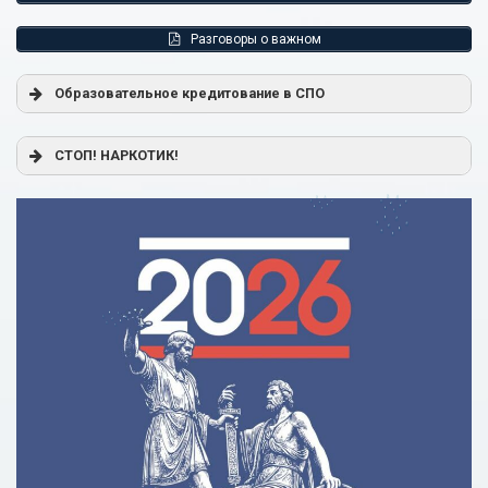
Разговоры о важном
Образовательное кредитование в СПО
Постановление Правительства РФ от 17.11.2025 г. № 1824
СТОП! НАРКОТИК!
«О государственной поддержке образовательного
кредитования»
Помощь родителям
Распоряжение Правительства РФ от 17.11.2025 г. № 3326-
р
Сделай правильный выбор
Образовательное кредитование: пособие для студентов
СПО
Кредит на образование с господдержкой
Причины для изменения условий по образовательному
кредиту