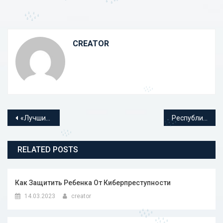
CREATOR
Навигация по записям
«Лучшие спортсмены» техникума
Республиканский фестиваль информационных технологий
RELATED POSTS
Как Защитить Ребенка От Киберпреступности
14.03.2023
creator