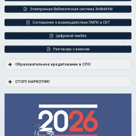
Электронная библиотечная система ЗНАНИУМ
Соглашение о взаимодействии ПМПК и СКТ
Цифровой ликбез
Разговоры о важном
Образовательное кредитование в СПО
Постановление Правительства РФ от 17.11.2025 г. № 1824
СТОП! НАРКОТИК!
«О государственной поддержке образовательного
кредитования»
Помощь родителям
Распоряжение Правительства РФ от 17.11.2025 г. № 3326-
р
Сделай правильный выбор
Образовательное кредитование: пособие для студентов
СПО