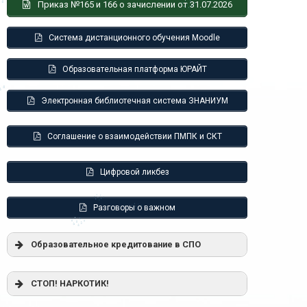
Приказ №165 и 166 о зачислении от 31.07.2026
Система дистанционного обучения Moodle
Образовательная платформа ЮРАЙТ
Электронная библиотечная система ЗНАНИУМ
Соглашение о взаимодействии ПМПК и СКТ
Цифровой ликбез
Разговоры о важном
Образовательное кредитование в СПО
Постановление Правительства РФ от
СТОП! НАРКОТИК!
17.11.2025 г. № 1824 «О государственной