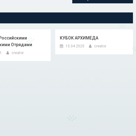
 Российскими
КУБОК АРХИМЕДА
кими Отрядами
15.04.2025
creator
21
creator