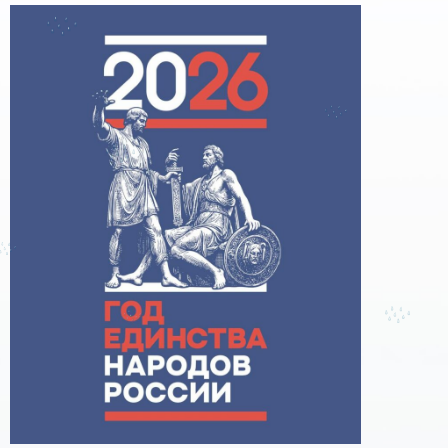
поддержке образовательного кредитования»
Помощь родителям
Распоряжение Правительства РФ от 17.11.2025
г. № 3326-р
Сделай правильный выбор
Образовательное кредитование: пособие для
студентов СПО
Кредит на образование с господдержкой
Причины для изменения условий по
образовательному кредиту