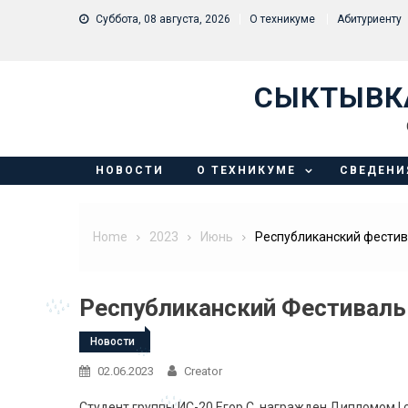
Skip to content
Суббота, 08 августа, 2026
О техникуме
Абитуриенту
СЫКТЫВК
НОВОСТИ
О ТЕХНИКУМЕ
СВЕДЕНИ
Home
2023
Июнь
Республиканский фести
Республиканский Фестиваль
Новости
02.06.2023
Creator
Студент группы ИС-20 Егор С. награжден Дипломом I 