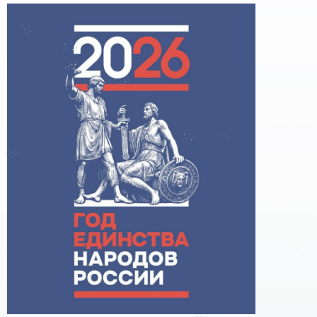
поддержке образовательного кредитования»
Помощь родителям
Распоряжение Правительства РФ от 17.11.2025
г. № 3326-р
Сделай правильный выбор
Образовательное кредитование: пособие для
студентов СПО
Кредит на образование с господдержкой
Причины для изменения условий по
образовательному кредиту