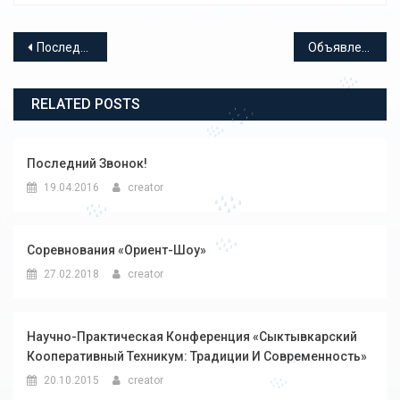
Навигация по записям
Последний звонок!
Объявление от 25.04.2017 г.
RELATED POSTS
Последний Звонок!
19.04.2016
creator
Соревнования «Ориент-Шоу»
27.02.2018
creator
Научно-Практическая Конференция «Сыктывкарский
Кооперативный Техникум: Традиции И Современность»
20.10.2015
creator