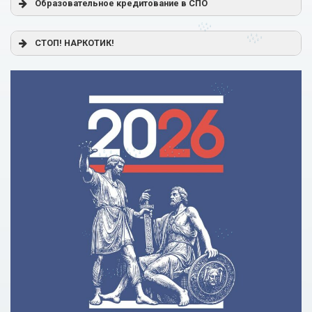
Образовательное кредитование в СПО
Постановление Правительства РФ от 17.11.2025 г. № 1824
СТОП! НАРКОТИК!
«О государственной поддержке образовательного
кредитования»
Помощь родителям
Распоряжение Правительства РФ от 17.11.2025 г. № 3326-
р
Сделай правильный выбор
Образовательное кредитование: пособие для студентов
СПО
Кредит на образование с господдержкой
Причины для изменения условий по образовательному
кредиту